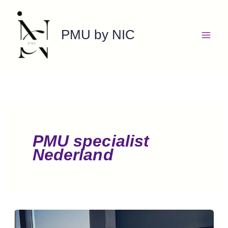
Ga
naar
PMU by NIC
de
inhoud
PMU specialist
Nederland