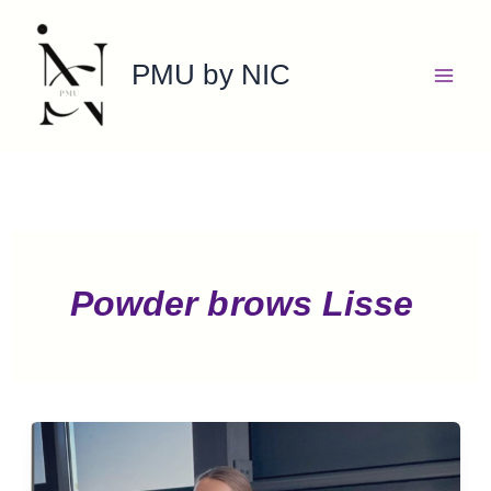
Ga
naar
PMU by NIC
de
inhoud
Powder brows Lisse